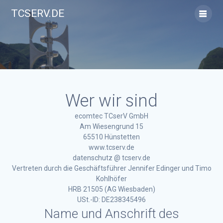
Skip
TCSERV.DE
to
content
Wer wir sind
ecomtec TCserV GmbH
Am Wiesengrund 15
65510 Hünstetten
www.tcserv.de
datenschutz @ tcserv.de
Vertreten durch die Geschäftsführer Jennifer Edinger und Timo
Kohlhöfer
HRB 21505 (AG Wiesbaden)
USt.-ID: DE238345496
Name und Anschrift des